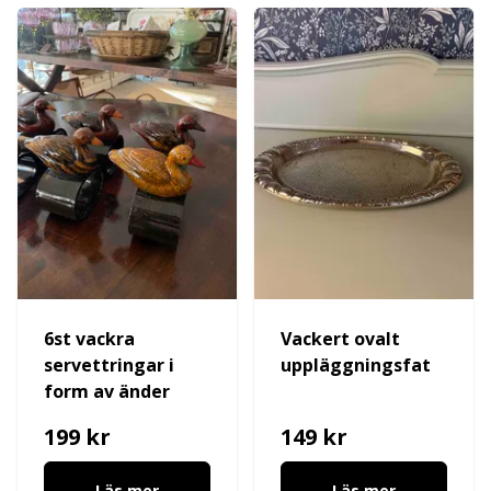
6st vackra
Vackert ovalt
servettringar i
uppläggningsfat
form av änder
199 kr
149 kr
Läs mer
Läs mer