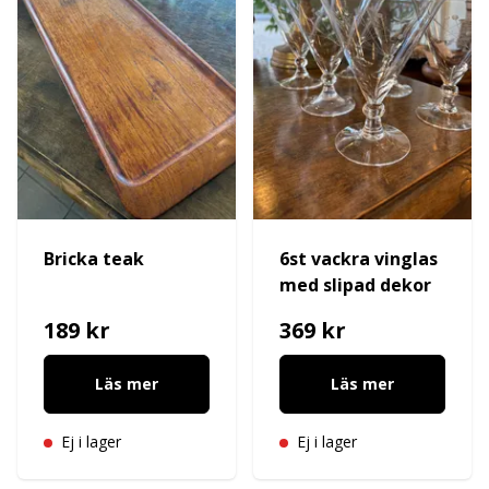
Bricka teak
6st vackra vinglas
med slipad dekor
189 kr
369 kr
Läs mer
Läs mer
Ej i lager
Ej i lager