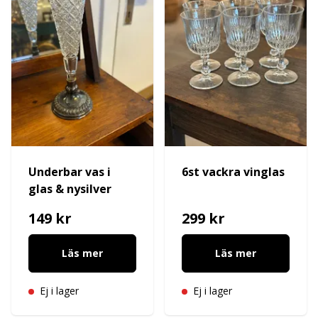
Underbar vas i
6st vackra vinglas
glas & nysilver
149 kr
299 kr
Läs mer
Läs mer
Ej i lager
Ej i lager