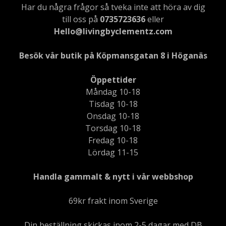
Har du några frågor så tveka inte att höra av dig
till oss på
0735723636
eller
Hello@livingbyclementz.com
Besök vår butik på Köpmansgatan 8 i Höganäs
Öppettider
Måndag 10-18
Tisdag 10-18
Onsdag 10-18
Torsdag 10-18
Fredag 10-18
Lördag 11-15
Handla gammalt & nytt i vår webbshop
69kr frakt inom Sverige
Din beställning skickas inom 2-5 dagar med DB