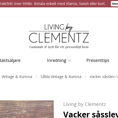
raktfritt över 999kr. Betala enkelt med Klarna, Swish eller kort.
Bästsäljare
Inredning
Presenttips
Vintage & Kuriosa
Sålda Vintage & Kuriosa
Vacker såsslev i 
Living by Clementz
Vacker såsslev