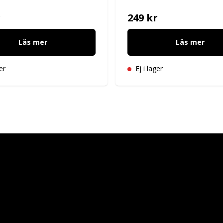
r
249 kr
Läs mer
Läs mer
er
Ej i lager