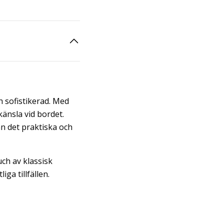
h sofistikerad. Med
änsla vid bordet.
n det praktiska och
uch av klassisk
iga tillfällen.