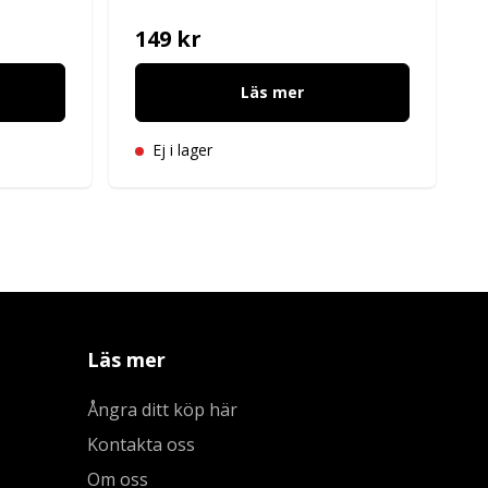
149 kr
Läs mer
Ej i lager
Läs mer
Ångra ditt köp här
Kontakta oss
Om oss