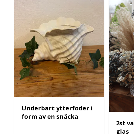
Underbart ytterfoder i
form av en snäcka
2st va
glas