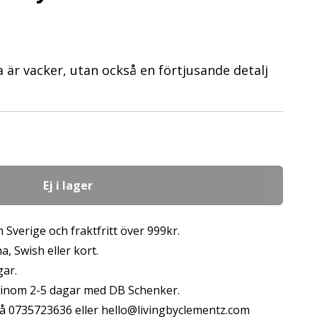
 är vacker, utan också en förtjusande detalj
Ej i lager
 Sverige och fraktfritt över 999kr.
, Swish eller kort.
gar.
s inom 2-5 dagar med DB Schenker.
å 0735723636 eller
hello@livingbyclementz.com