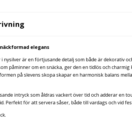
rivning
– snäckformad elegans
i nysilver är en förtjusande detalj som både är dekorativ oc
 som påminner om en snäcka, ger den en tidlös och charmig k
formen på slevens skopa skapar en harmonisk balans mella
nsande intryck som åldras vackert över tid och adderar en to
id. Perfekt för att servera såser, både till vardags och vid festl
ck.