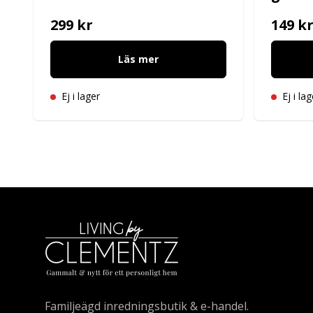
299 kr
149 k
Läs mer
Ej i lager
Ej i lag
Familjeägd inredningsbutik & e-handel.