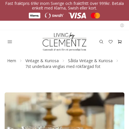
Fast fraktpris 69kr inom Sverige och fraktfritt över 999kr. Betala
enkelt med Klarna, Swish eller kort.
Hem
Vintage & Kuriosa
Sålda Vintage & Kuriosa
7st underbara vinglas med rökfärgad fot