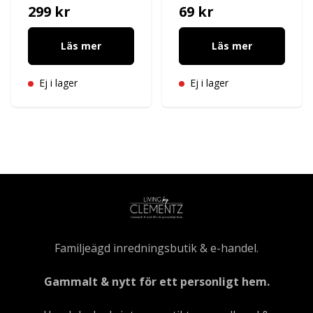
299 kr
69 kr
Läs mer
Läs mer
Ej i lager
Ej i lager
Familjeägd inredningsbutik & e-handel.
Gammalt & nytt för ett personligt hem.