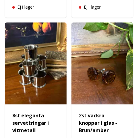
Ej i lager
Ej i lager
8st eleganta
2st vackra
servettringar i
knoppar i glas -
vitmetall
Brun/amber