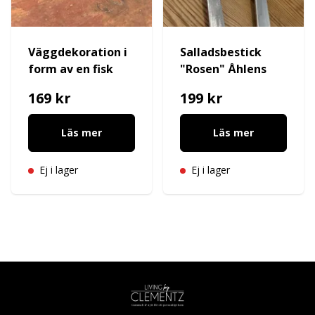
Väggdekoration i
Salladsbestick
form av en fisk
"Rosen" Åhlens
169 kr
199 kr
Läs mer
Läs mer
Ej i lager
Ej i lager