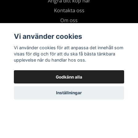
Ångra ditt köp här
Kontakta oss
Om oss
Köpvillkor & integritetspolicy
Vi använder cookies
Kundklubb
Vi använder cookies för att anpassa det innehåll som
Presentkort
visas för dig och för att du ska få bästa tänkbara
upplevelse när du handlar hos oss.
Godkänn alla
Inställningar
© 2026 Living by Clementz