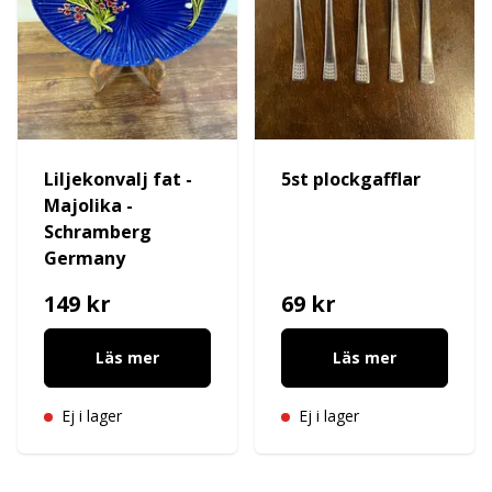
Liljekonvalj fat -
5st plockgafflar
Majolika -
Schramberg
Germany
149 kr
69 kr
Läs mer
Läs mer
Ej i lager
Ej i lager