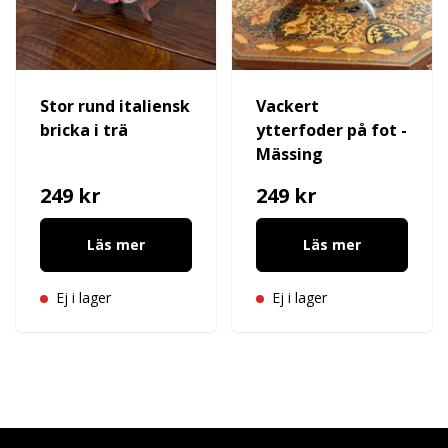
Stor rund italiensk
Vackert
bricka i trä
ytterfoder på fot -
Mässing
249 kr
249 kr
Läs mer
Läs mer
Ej i lager
Ej i lager