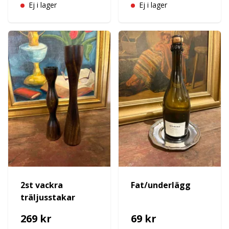
Ej i lager
Ej i lager
2st vackra
Fat/underlägg
träljusstakar
269 kr
69 kr