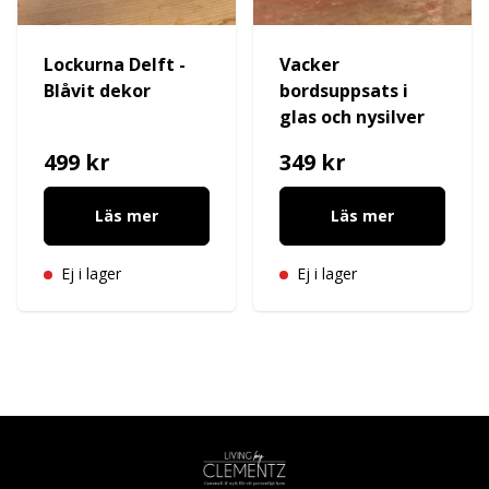
Lockurna Delft -
Vacker
Blåvit dekor
bordsuppsats i
glas och nysilver
499 kr
349 kr
Läs mer
Läs mer
Ej i lager
Ej i lager