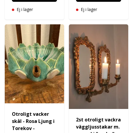
Ej i lager
Ej i lager
Otroligt vacker
2st otroligt vackra
skål - Rosa Ljung i
väggljusstakar m.
Torekov -