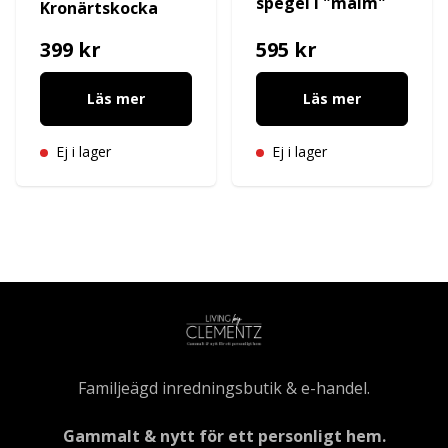
spegel i "malm"
Kronärtskocka
399 kr
595 kr
Läs mer
Läs mer
Ej i lager
Ej i lager
Familjeägd inredningsbutik & e-handel.
Gammalt & nytt för ett personligt hem.