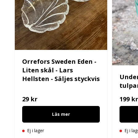
Orrefors Sweden Eden -
Liten skål - Lars
Under
Hellsten - Säljes styckvis
tulpa
29 kr
199 k
Läs mer
Ej i lager
Ej i lag