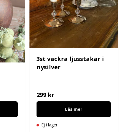
3st vackra ljusstakar i
nysilver
299 kr
Läs mer
Ej i lager