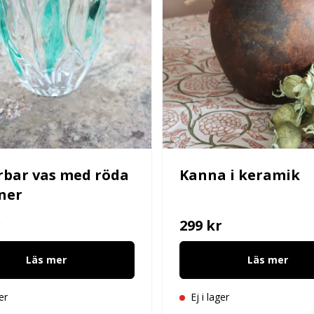
bar vas med röda
Kanna i keramik
ner
r
299 kr
Läs mer
Läs mer
er
Ej i lager