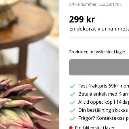
Artikelnummer:
L522501707
299 kr
En dekorativ urna i met
Produkten är tyvärr slut i lager.
Fast fraktpris 69kr inom
Betala enkelt med Klarna
Alltid öppet köp i 14 da
Din beställning skicka
Frågor? Kontakta oss p
Produkten slut i lager