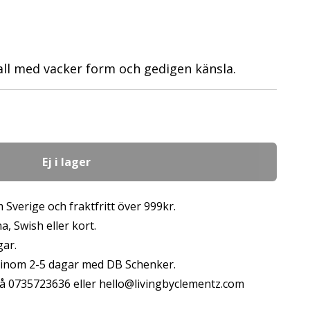
all med vacker form och gedigen känsla.
Ej i lager
 Sverige och fraktfritt över 999kr.
, Swish eller kort.
gar.
s inom 2-5 dagar med DB Schenker.
å 0735723636 eller
hello@livingbyclementz.com