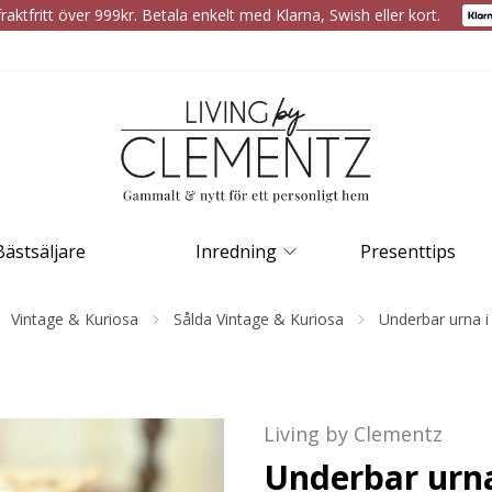
raktfritt över 999kr. Betala enkelt med Klarna, Swish eller kort.
Bästsäljare
Inredning
Presenttips
Vintage & Kuriosa
Sålda Vintage & Kuriosa
Underbar urna i
Living by Clementz
Underbar urna