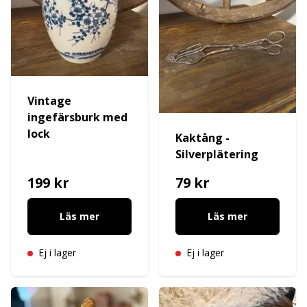
Vintage
ingefärsburk med
lock
Kaktång -
Silverplätering
199 kr
79 kr
Läs mer
Läs mer
Ej i lager
Ej i lager