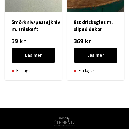
Smörkniv/pastejkniv
8st dricksglas m.
m. träskaft
slipad dekor
39 kr
369 kr
Läs mer
Läs mer
Ej i lager
Ej i lager