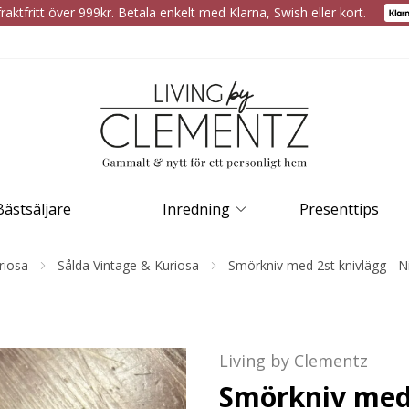
raktfritt över 999kr. Betala enkelt med Klarna, Swish eller kort.
Bästsäljare
Inredning
Presenttips
riosa
Sålda Vintage & Kuriosa
Smörkniv med 2st knivlägg - N
Living by Clementz
Smörkniv med 