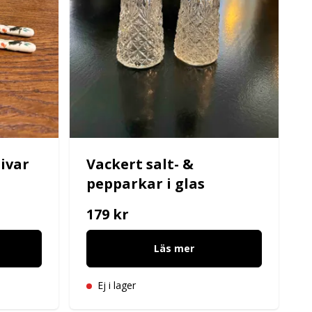
ivar
Vackert salt- &
pepparkar i glas
179 kr
Läs mer
Ej i lager