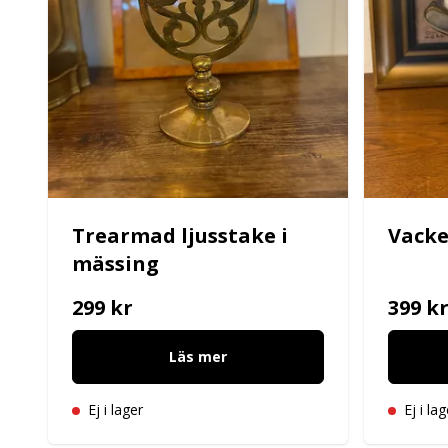
Trearmad ljusstake i
Vacke
mässing
299 kr
399 k
Läs mer
Ej i lager
Ej i lag