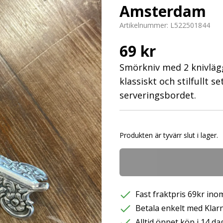
Amsterdam
Artikelnummer:
L522501844
69 kr
Smörkniv med 2 knivlägg
klassiskt och stilfullt se
serveringsbordet.
Produkten är tyvärr slut i lager.
Fast fraktpris 69kr inom
Betala enkelt med Klarna
Alltid öppet köp i 14 da