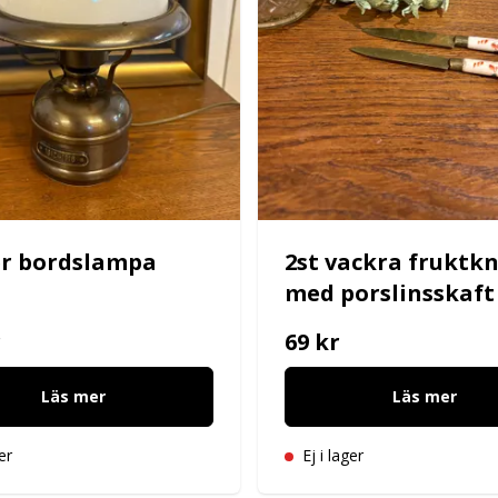
r bordslampa
2st vackra fruktkn
med porslinsskaft
r
69 kr
Läs mer
Läs mer
er
Ej i lager