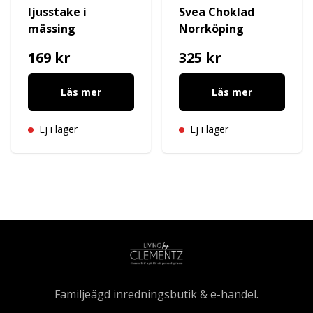
ljusstake i
Svea Choklad
mässing
Norrköping
169 kr
325 kr
Läs mer
Läs mer
Ej i lager
Ej i lager
Familjeägd inredningsbutik & e-handel.