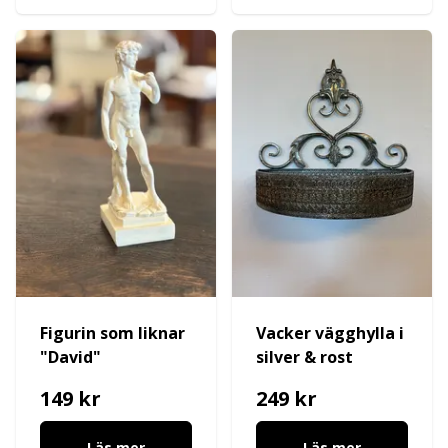
Figurin som liknar
Vacker vägghylla i
"David"
silver & rost
149 kr
249 kr
Läs mer
Läs mer