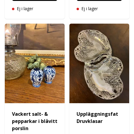
Ej i lager
Ej i lager
Vackert salt- &
Uppläggningsfat
pepparkar i blåvitt
Druvklasar
porslin