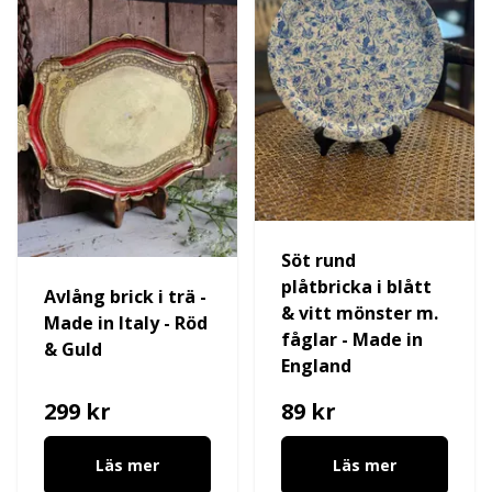
Söt rund
plåtbricka i blått
Avlång brick i trä -
& vitt mönster m.
Made in Italy - Röd
fåglar - Made in
& Guld
England
299 kr
89 kr
Läs mer
Läs mer