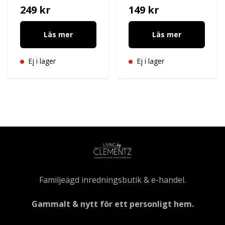
249 kr
149 kr
Läs mer
Läs mer
Ej i lager
Ej i lager
Familjeägd inredningsbutik & e-handel.
Gammalt & nytt för ett personligt hem.