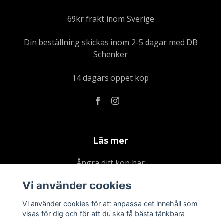
69kr frakt inom Sverige
Din beställning skickas inom 2-5 dagar med DB
Schenker
14 dagars öppet köp
Läs mer
Ångra ditt köp här
Kontakta oss
Vi använder cookies
Om oss
Vi använder cookies för att anpassa det innehåll som
Köpvillkor & integritetspolicy
visas för dig och för att du ska få bästa tänkbara