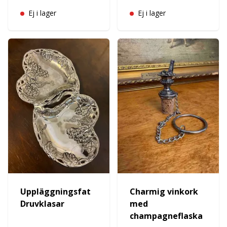
Ej i lager
Ej i lager
Uppläggningsfat
Charmig vinkork
Druvklasar
med
champagneflaska