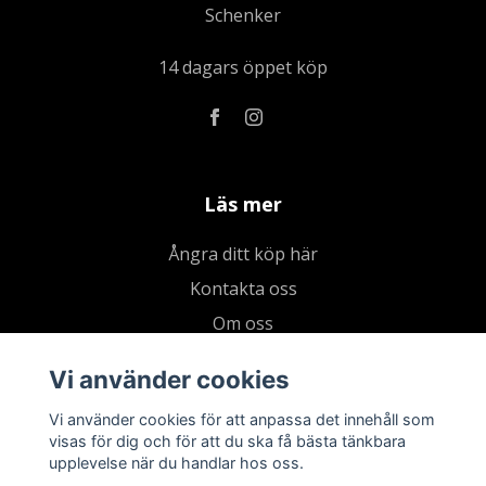
Schenker
14 dagars öppet köp
Läs mer
Ångra ditt köp här
Kontakta oss
Om oss
Köpvillkor & integritetspolicy
Vi använder cookies
Kundklubb
Vi använder cookies för att anpassa det innehåll som
Presentkort
visas för dig och för att du ska få bästa tänkbara
upplevelse när du handlar hos oss.