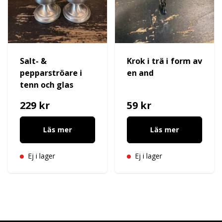
Salt- &
Krok i trä i form av
pepparströare i
en and
tenn och glas
229 kr
59 kr
Läs mer
Läs mer
Ej i lager
Ej i lager