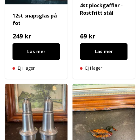
4st plockgafflar -
Rostfritt stål
12st snapsglas på
fot
249 kr
69 kr
Läs mer
Läs mer
Ej i lager
Ej i lager