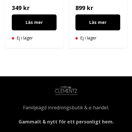
349 kr
899 kr
Läs mer
Läs mer
Ej i lager
Ej i lager
Familjeägd inredningsbutik & e-handel.
Gammalt & nytt för ett personligt hem.