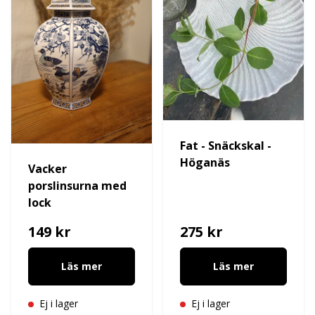
Fat - Snäckskal -
Höganäs
Vacker
porslinsurna med
lock
149 kr
275 kr
Läs mer
Läs mer
Ej i lager
Ej i lager