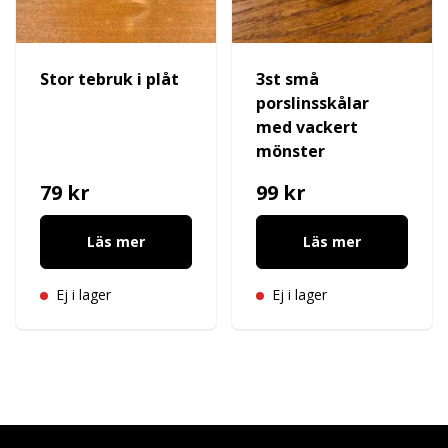
Stor tebruk i plåt
3st små
porslinsskålar
med vackert
mönster
79 kr
99 kr
Läs mer
Läs mer
Ej i lager
Ej i lager