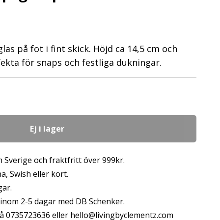
as på fot i fint skick. Höjd ca 14,5 cm och
ekta för snaps och festliga dukningar.
Ej i lager
 Sverige och fraktfritt över 999kr.
, Swish eller kort.
gar.
s inom 2-5 dagar med DB Schenker.
å 0735723636 eller
hello@livingbyclementz.com