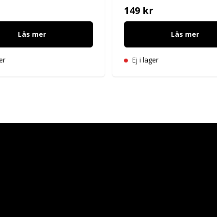
149 kr
Läs mer
Läs mer
er
Ej i lager