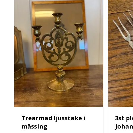
Trearmad ljusstake i
3st pl
mässing
Joha