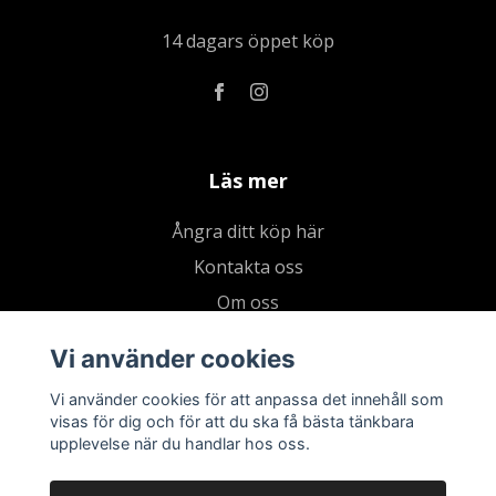
14 dagars öppet köp
Läs mer
Ångra ditt köp här
Kontakta oss
Om oss
Köpvillkor & integritetspolicy
Vi använder cookies
Kundklubb
Vi använder cookies för att anpassa det innehåll som
Presentkort
visas för dig och för att du ska få bästa tänkbara
upplevelse när du handlar hos oss.