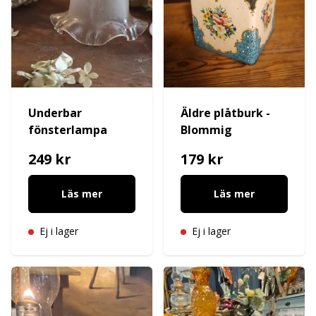
Underbar
Äldre plåtburk -
fönsterlampa
Blommig
249 kr
179 kr
Läs mer
Läs mer
Ej i lager
Ej i lager