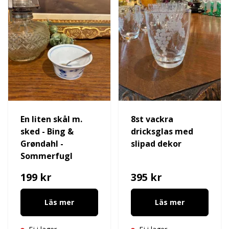
En liten skål m.
8st vackra
sked - Bing &
dricksglas med
Grøndahl -
slipad dekor
Sommerfugl
199 kr
395 kr
Läs mer
Läs mer