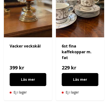
Vacker veckskål
6st fina
kaffekoppar m.
fat
399 kr
229 kr
Läs mer
Läs mer
Ej i lager
Ej i lager