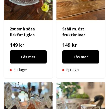
2st små söta
Ställ m. 6st
fiskfat i glas
fruktknivar
149 kr
149 kr
Läs mer
Läs mer
Ej i lager
Ej i lager