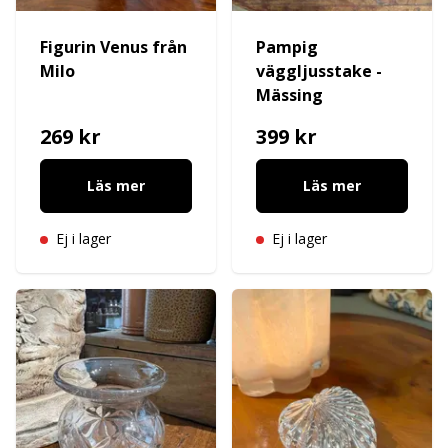
Figurin Venus från
Pampig
Milo
väggljusstake -
Mässing
269 kr
399 kr
Läs mer
Läs mer
Ej i lager
Ej i lager