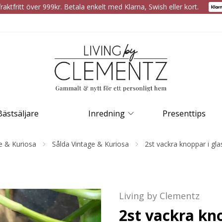
raktfritt över 999kr. Betala enkelt med Klarna, Swish eller kort.
Bästsäljare
Inredning
Presenttips
e & Kuriosa
Sålda Vintage & Kuriosa
2st vackra knoppar i gl
Living by Clementz
2st vackra kn