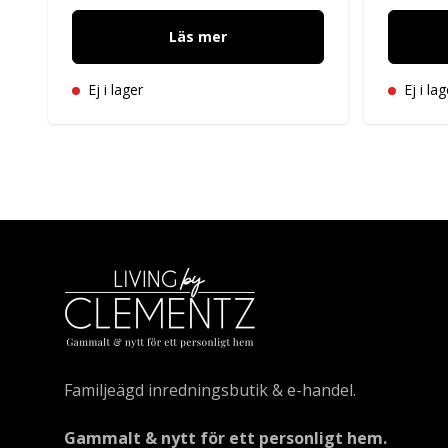
Läs mer
Ej i lager
Ej i lag
Familjeägd inredningsbutik & e-handel.
Gammalt & nytt för ett personligt hem.