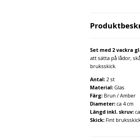
Produktbesk
Set med 2 vackra g
att sätta på lådor, sk
bruksskick.
Antal:
2 st
Material:
Glas
Färg:
Brun / Amber
Diameter:
ca 4 cm
Längd inkl. skruv:
ca
Skick:
Fint bruksskic