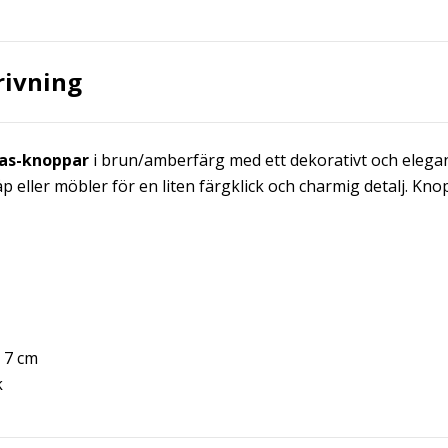
rivning
las-knoppar
i brun/amberfärg med ett dekorativt och elegan
åp eller möbler för en liten färgklick och charmig detalj. Knop
 7 cm
k