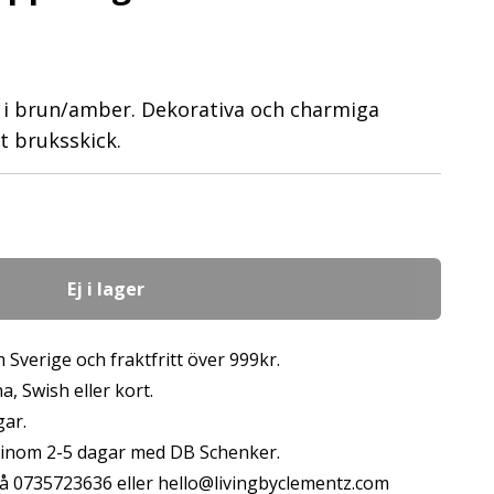
 i brun/amber. Dekorativa och charmiga
nt bruksskick.
Ej i lager
 Sverige och fraktfritt över 999kr.
, Swish eller kort.
gar.
s inom 2-5 dagar med DB Schenker.
å 0735723636 eller
hello@livingbyclementz.com