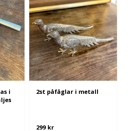
as i
2st påfåglar i metall
äljes
299 kr