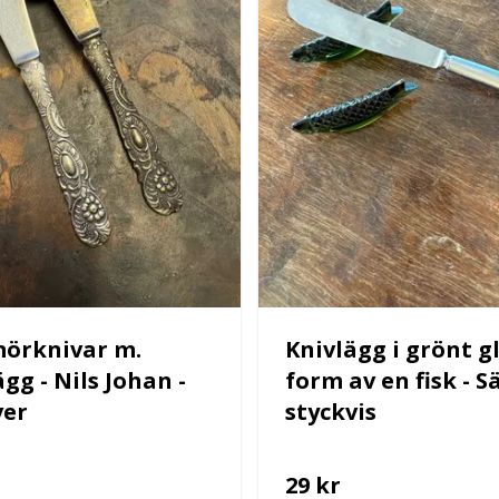
mörknivar m.
Knivlägg i grönt gl
gg - Nils Johan -
form av en fisk - S
ver
styckvis
29 kr