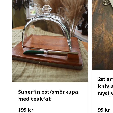
2st s
knivlä
Superfin ost/smörkupa
Nysil
med teakfat
199 kr
99 kr