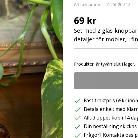
Artikelnummer:
5125020747
69 kr
Set med 2 glas-knoppar
detaljer för möbler, i fi
Produkten är tyvärr slut i lager.
Fast fraktpris 69kr inom
Betala enkelt med Klarna
Alltid öppet köp i 14 da
Din beställning skicka
Frågor? Kontakta oss p