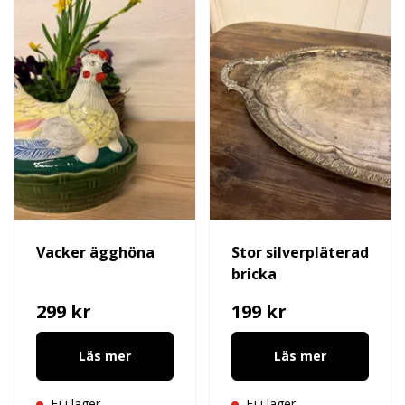
Vacker ägghöna
Stor silverpläterad
bricka
299 kr
199 kr
Läs mer
Läs mer
Ej i lager
Ej i lager