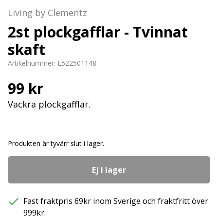
Living by Clementz
2st plockgafflar - Tvinnat
skaft
Artikelnummer:
L522501148
99 kr
Vackra plockgafflar.
Produkten är tyvärr slut i lager.
Ej i lager
Fast fraktpris 69kr inom Sverige och fraktfritt över
999kr.