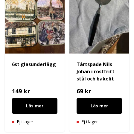
6st glasunderlägg
Tårtspade Nils
Johan i rostfritt
stål och bakelit
149 kr
69 kr
Läs mer
Läs mer
Ej i lager
Ej i lager