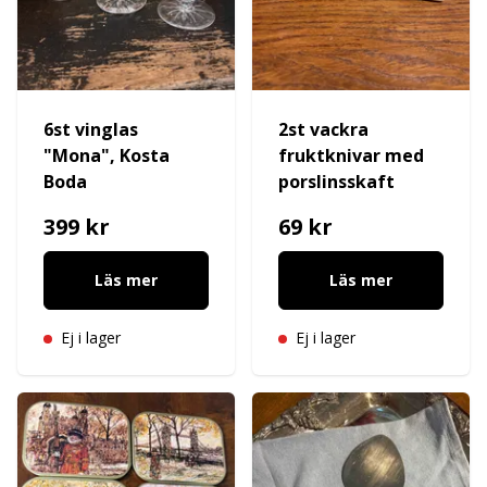
6st vinglas
2st vackra
"Mona", Kosta
fruktknivar med
Boda
porslinsskaft
399 kr
69 kr
Läs mer
Läs mer
Ej i lager
Ej i lager