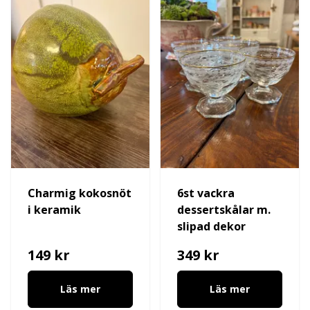
Charmig kokosnöt
6st vackra
i keramik
dessertskålar m.
slipad dekor
149 kr
349 kr
Läs mer
Läs mer