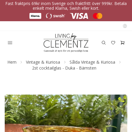
Fast fraktpris 69kr inom Sverige och fraktfritt över 999kr. Betala
enkelt med Klarna, Swish eller kort.
Hem
Vintage & Kuriosa
Sålda Vintage & Kuriosa
2st cocktailglas - Duka - Bärnsten