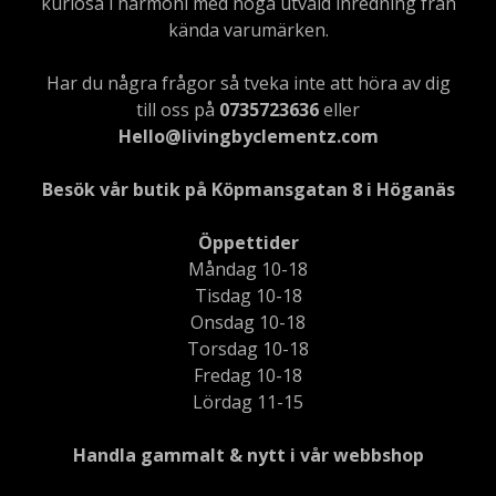
kuriosa i harmoni med noga utvald inredning från
kända varumärken.
Har du några frågor så tveka inte att höra av dig
till oss på
0735723636
eller
Hello@livingbyclementz.com
Besök vår butik på Köpmansgatan 8 i Höganäs
Öppettider
Måndag 10-18
Tisdag 10-18
Onsdag 10-18
Torsdag 10-18
Fredag 10-18
Lördag 11-15
Handla gammalt & nytt i vår webbshop