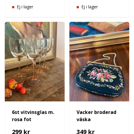
Ej i lager
Ej i lager
6st vitvinsglas m.
Vacker broderad
rosa fot
väska
299 kr
349 kr