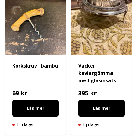
Korkskruv i bambu
Vacker
kaviargömma
med glasinsats
69 kr
395 kr
Läs mer
Läs mer
Ej i lager
Ej i lager