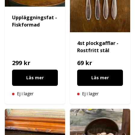
Uppläggningsfat -
Fiskformad
4st plockgafflar -
Rostfritt stål
299 kr
69 kr
Läs mer
Läs mer
Ej i lager
Ej i lager