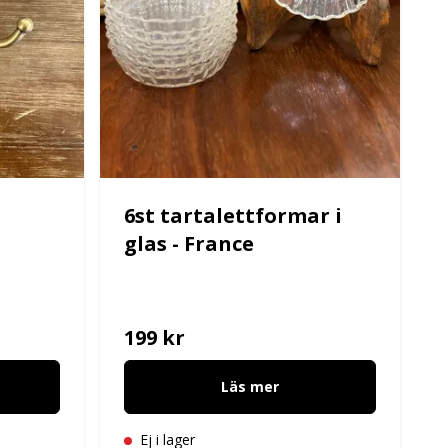
6st tartalettformar i
glas - France
199 kr
Läs mer
Ej i lager