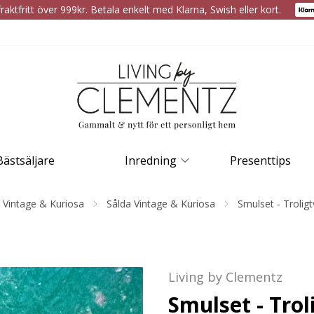
raktfritt över 999kr. Betala enkelt med Klarna, Swish eller kort.
Bästsäljare
Inredning
Presenttips
Vintage & Kuriosa
Sålda Vintage & Kuriosa
Smulset - Troligt
Living by Clementz
Smulset - Trol