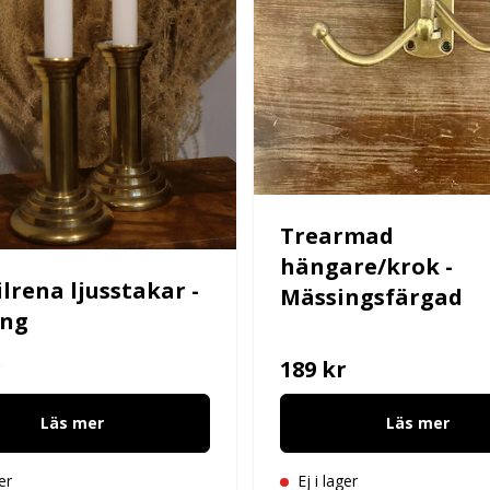
Trearmad
hängare/krok -
ilrena ljusstakar -
Mässingsfärgad
ing
r
189 kr
Läs mer
Läs mer
er
Ej i lager