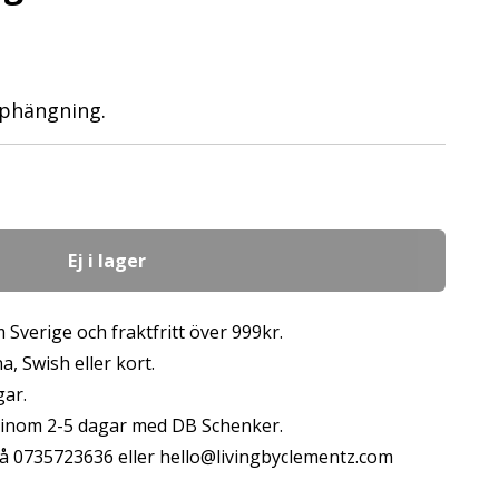
pphängning.
Ej i lager
 Sverige och fraktfritt över 999kr.
, Swish eller kort.
gar.
s inom 2-5 dagar med DB Schenker.
å 0735723636 eller
hello@livingbyclementz.com