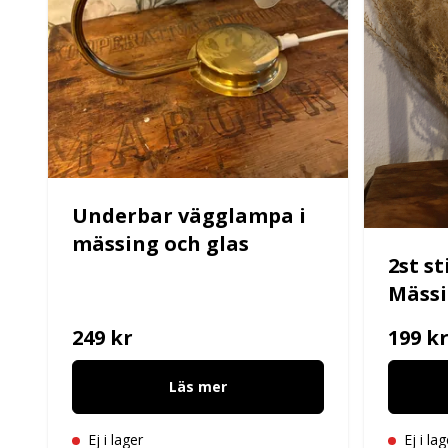
Underbar vägglampa i
mässing och glas
2st st
Mäss
249 kr
199 k
Läs mer
Ej i lager
Ej i lag