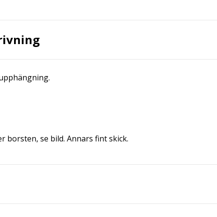
rivning
ll upphängning.
r borsten, se bild. Annars fint skick.