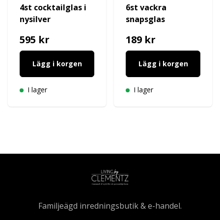
4st cocktailglas i
6st vackra
nysilver
snapsglas
595 kr
189 kr
Lägg i korgen
Lägg i korgen
I lager
I lager
Familjeägd inredningsbutik & e-handel.