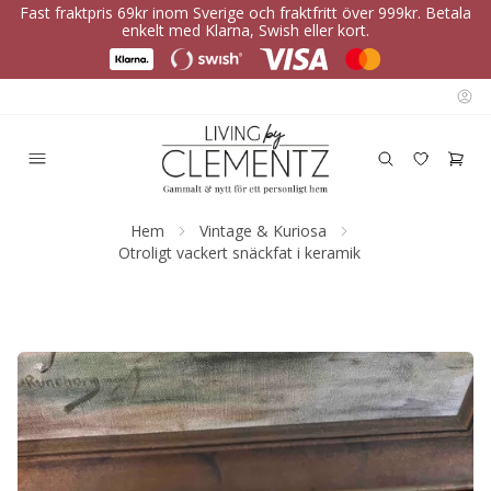
Fast fraktpris 69kr inom Sverige och fraktfritt över 999kr. Betala
enkelt med Klarna, Swish eller kort.
Hem
Vintage & Kuriosa
Otroligt vackert snäckfat i keramik