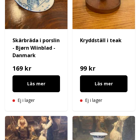
Skärbräda i porslin
Kryddställ i teak
- Bjørn Wiinblad -
Danmark
169 kr
99 kr
Läs mer
Läs mer
Ej i lager
Ej i lager