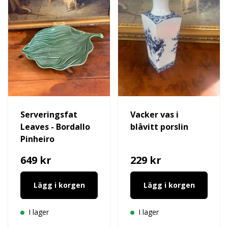
Serveringsfat
Vacker vas i
Leaves - Bordallo
blåvitt porslin
Pinheiro
649 kr
229 kr
Lägg i korgen
Lägg i korgen
I lager
I lager