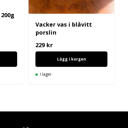
 200g
Vacker vas i blåvitt
porslin
229 kr
Lägg i korgen
I lager