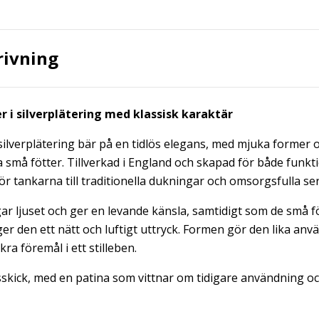
rivning
r i silverplätering med klassisk karaktär
silverplätering bär på en tidlös elegans, med mjuka former 
na små fötter. Tillverkad i England och skapad för både funkt
ör tankarna till traditionella dukningar och omsorgsfulla se
r ljuset och ger en levande känsla, samtidigt som de små fö
er den ett nätt och luftigt uttryck. Formen gör den lika anv
ra föremål i ett stilleben.
ksskick, med en patina som vittnar om tidigare användning och