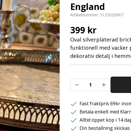
England
Artikelnummer:
5125020967
399 kr
Oval silverpläterad bric
funktionell med vacker p
dekorativ detalj i hemm
Fast fraktpris 69kr inom
Betala enkelt med Klarna
Alltid öppet köp i 14 da
Din beställning skicka