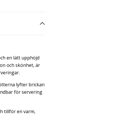
och en lätt upphöjd
ion och skönhet, är
rveringar.
tterna lyfter brickan
ändbar för servering
 tillför en varm,