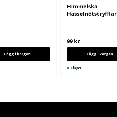
Himmelska
Hasselnötstryfflar
r
99 kr
Lägg i korgen
Lägg i korgen
I lager