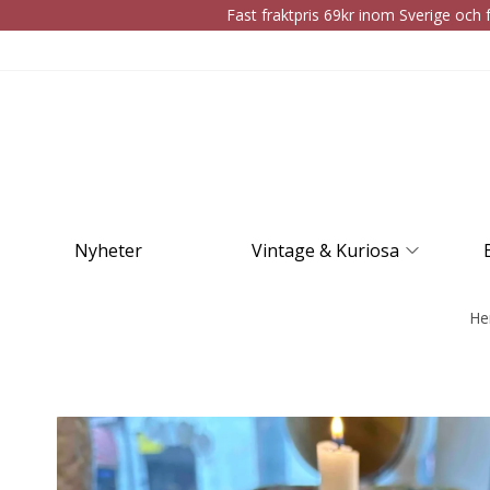
Fast fraktpris 69kr inom Sverige och f
Nyheter
Vintage & Kuriosa
H