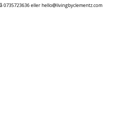
å 0735723636 eller
hello@livingbyclementz.com