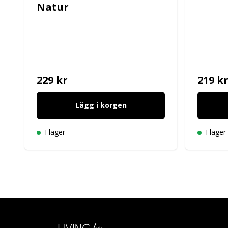
Natur
229 kr
219 k
Lägg i korgen
I lager
I lager