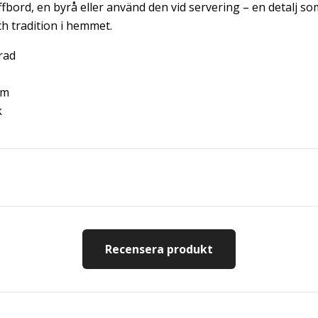
ffbord, en byrå eller använd den vid servering – en detalj s
h tradition i hemmet.
rad
cm
k
Recensera produkt