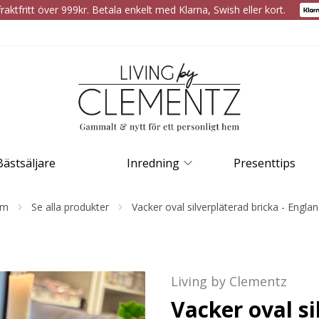
raktfritt över 999kr. Betala enkelt med Klarna, Swish eller kort.
Bästsäljare
Inredning
Presenttips
em
Se alla produkter
Vacker oval silverpläterad bricka - Engla
Living by Clementz
Vacker oval si