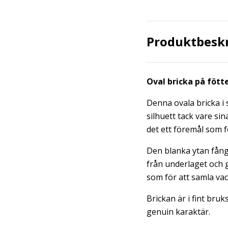
Produktbesk
Oval bricka på fötte
Denna ovala bricka i 
silhuett tack vare si
det ett föremål som f
Den blanka ytan fånga
från underlaget och g
som för att samla vack
Brickan är i fint bru
genuin karaktär.