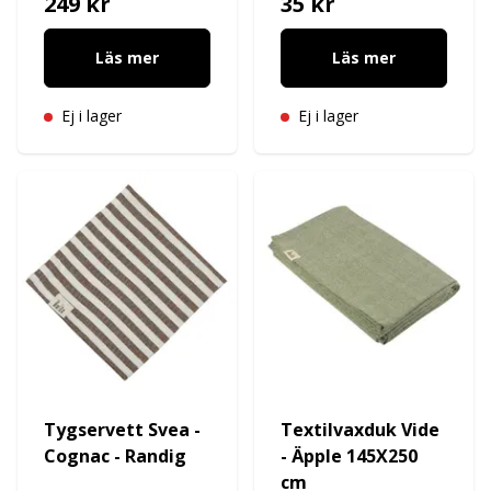
249 kr
35 kr
Läs mer
Läs mer
Ej i lager
Ej i lager
Tygservett Svea -
Textilvaxduk Vide
Cognac - Randig
- Äpple 145X250
cm