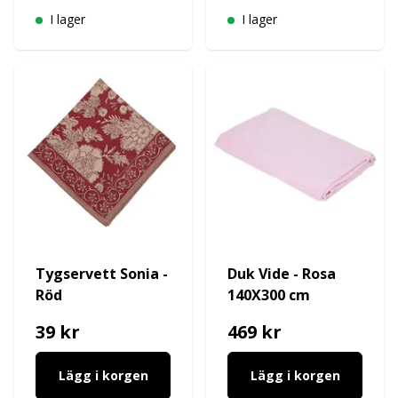
I lager
I lager
Tygservett Sonia -
Duk Vide - Rosa
Röd
140X300 cm
39 kr
469 kr
Lägg i korgen
Lägg i korgen