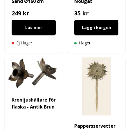
Sand Ø160 cm
Nougat
249 kr
35 kr
Läs mer
Lägg i korgen
Ej i lager
I lager
Kronljushållare för
flaska - Antik Brun
Pappersservetter