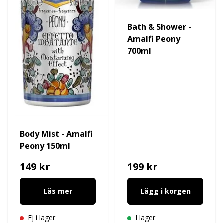
Bath & Shower -
Amalfi Peony
700ml
Body Mist - Amalfi
Peony 150ml
149 kr
199 kr
Läs mer
Lägg i korgen
Ej i lager
I lager