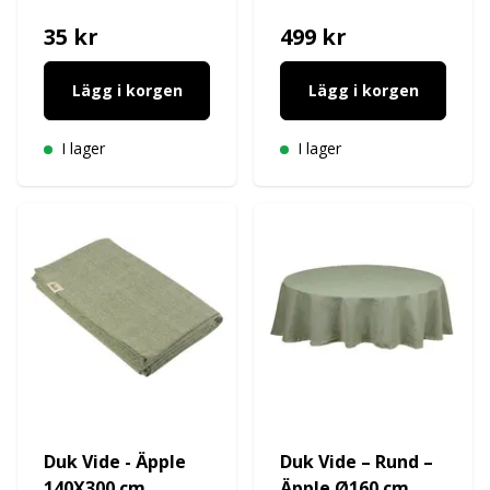
35 kr
499 kr
Lägg i korgen
Lägg i korgen
I lager
I lager
Duk Vide - Äpple
Duk Vide – Rund –
140X300 cm
Äpple Ø160 cm