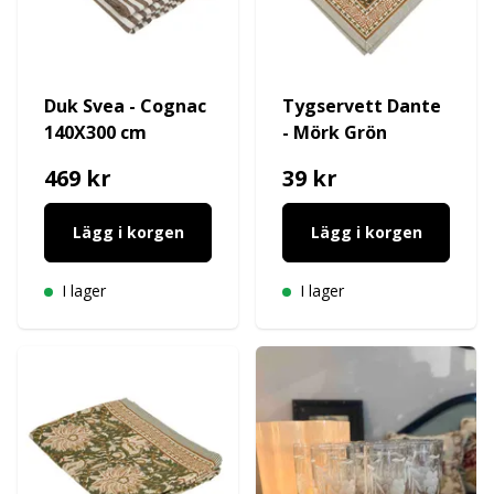
Duk Svea - Cognac
Tygservett Dante
140X300 cm
- Mörk Grön
469 kr
39 kr
Lägg i korgen
Lägg i korgen
I lager
I lager