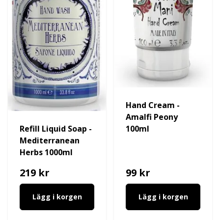
Hand Cream -
Amalfi Peony
Refill Liquid Soap -
100ml
Mediterranean
Herbs 1000ml
219 kr
99 kr
Lägg i korgen
Lägg i korgen