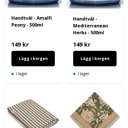
Handtvål - Amalfi
Handtvål -
Peony - 500ml
Mediterranean
Herbs - 500ml
149 kr
149 kr
Lägg i korgen
Lägg i korgen
I lager
I lager