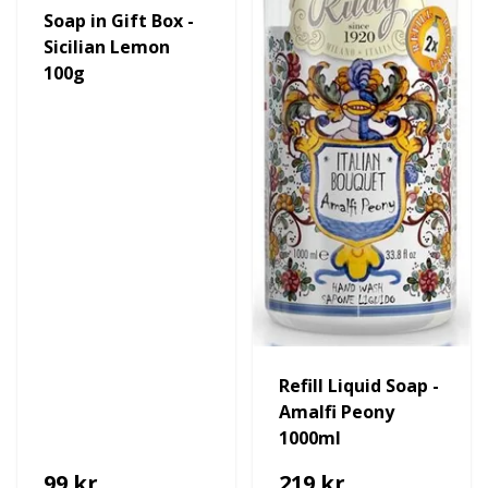
Soap in Gift Box -
Sicilian Lemon
100g
Refill Liquid Soap -
Amalfi Peony
1000ml
99 kr
219 kr