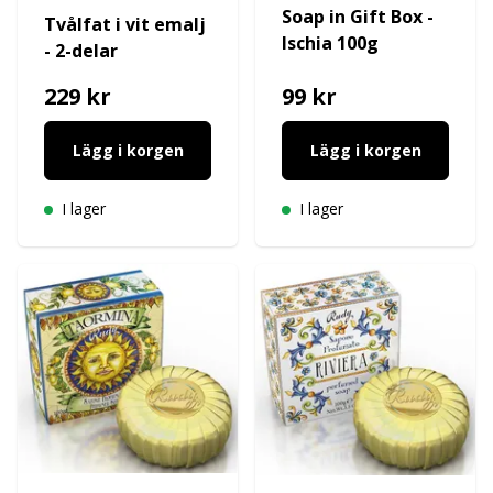
Soap in Gift Box -
Tvålfat i vit emalj
Ischia 100g
- 2-delar
229 kr
99 kr
Lägg i korgen
Lägg i korgen
I lager
I lager