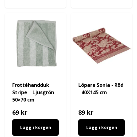
Frottéhandduk
Löpare Sonia - Röd
Stripe – Ljusgrön
- 40X145 cm
50×70 cm
69 kr
89 kr
Lägg i korgen
Lägg i korgen