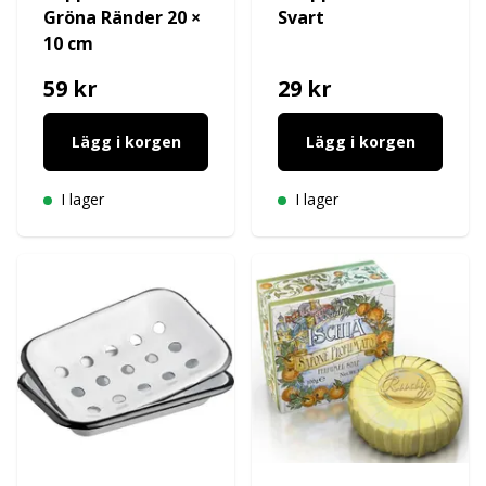
Gröna Ränder 20 ×
Svart
10 cm
59 kr
29 kr
Lägg i korgen
Lägg i korgen
I lager
I lager