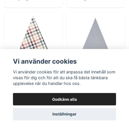
Vi använder cookies
Vi använder cookies för att anpassa det innehåll som
visas för dig och för att du ska få bästa tänkbara
Duk Ruth - Rund -
Duk Bosse - Rund -
upplevelse när du handlar hos oss.
Olivgrön/Svart/Rost
Marinblå/Vit Ø160
- 160 cm
cm -
Godkänn alla
Avtorkningsbar
299 kr
399 kr
Inställningar
Lägg i korgen
Lägg i korgen