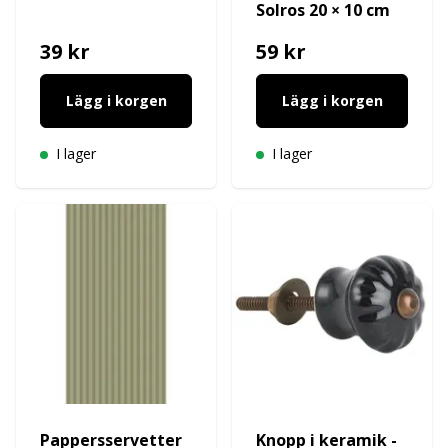
Solros 20 × 10 cm
39 kr
59 kr
Lägg i korgen
Lägg i korgen
I lager
I lager
Pappersservetter
Knopp i keramik -