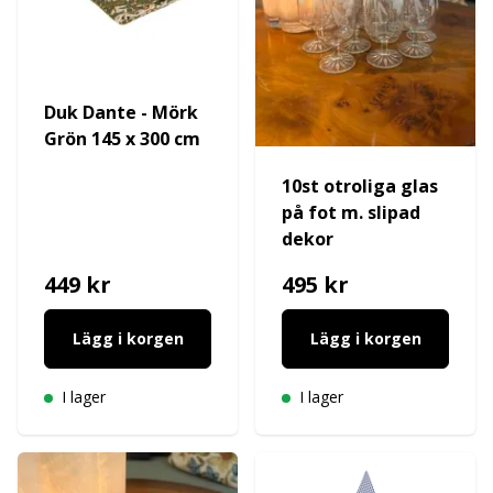
Duk Dante - Mörk
Grön 145 x 300 cm
10st otroliga glas
på fot m. slipad
dekor
449 kr
495 kr
Lägg i korgen
Lägg i korgen
I lager
I lager