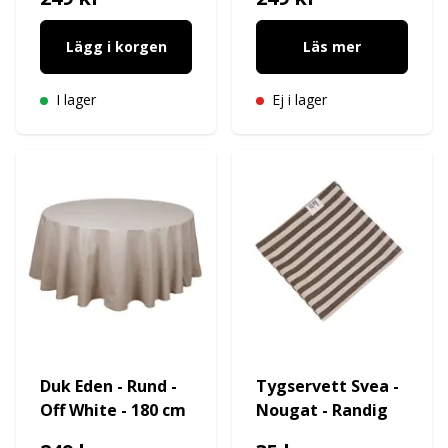
Lägg i korgen
Läs mer
I lager
Ej i lager
Duk Eden - Rund -
Tygservett Svea -
Off White - 180 cm
Nougat - Randig