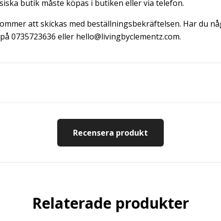
ysiska butik måste köpas i butiken eller via telefon.
mmer att skickas med beställningsbekräftelsen. Har du någ
s på 0735723636 eller
hello@livingbyclementz.com
.
Recensera produkt
Relaterade produkter