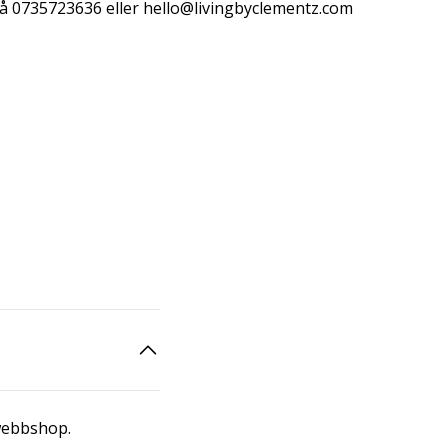
å 0735723636 eller
hello@livingbyclementz.com
 webbshop.