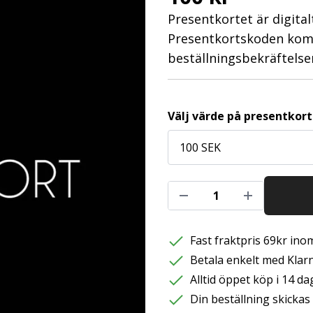
Presentkortet är digita
Presentkortskoden kom
beställningsbekräftelse
Välj värde på presentkor
Fast fraktpris 69kr inom
Betala enkelt med Klarna
Alltid öppet köp i 14 da
Din beställning skicka