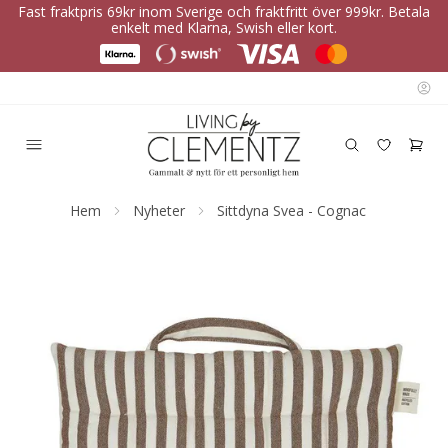
Fast fraktpris 69kr inom Sverige och fraktfritt över 999kr. Betala
enkelt med Klarna, Swish eller kort.
Hem
Nyheter
Sittdyna Svea - Cognac