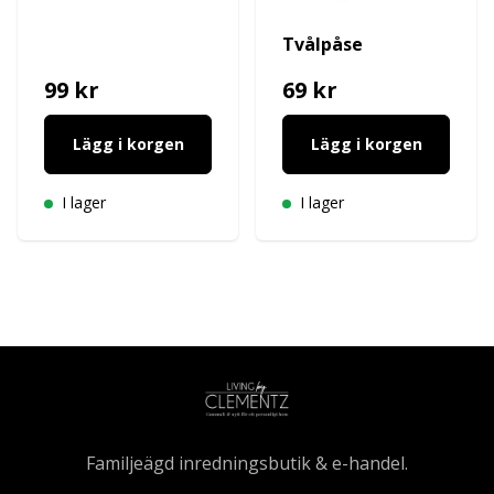
Tvålpåse
99 kr
69 kr
Lägg i korgen
Lägg i korgen
I lager
I lager
Familjeägd inredningsbutik & e-handel.