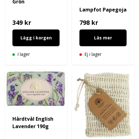
Grön
Lampfot Papegoja
349 kr
798 kr
Lägg i korgen
Läs mer
I lager
Ej i lager
Hårdtvål English
Lavender 190g