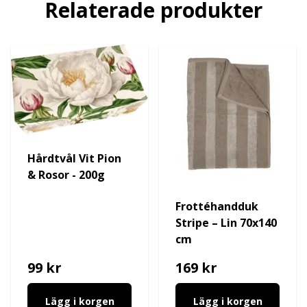
Relaterade produkter
Hårdtvål Vit Pion
& Rosor - 200g
Frottéhandduk
Stripe – Lin 70x140
cm
99 kr
169 kr
Lägg i korgen
Lägg i korgen