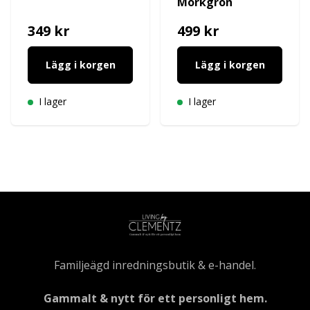
Mörkgrön
349 kr
499 kr
Lägg i korgen
Lägg i korgen
I lager
I lager
Familjeägd inredningsbutik & e-handel.
Gammalt & nytt för ett personligt hem.