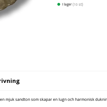
(
st)
I lager
10
rivning
 i en mjuk sandton som skapar en lugn och harmonisk dukni