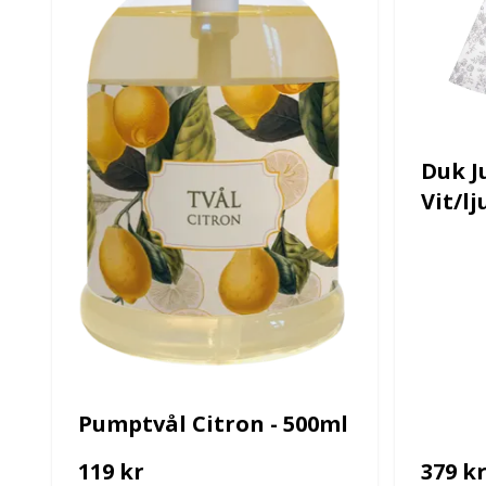
Duk Ju
Vit/l
Pumptvål Citron - 500ml
119 kr
379 k