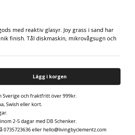
gods med reaktiv glasyr. Joy grass i sand har
unik finish. Tål diskmaskin, mikrovågsugn och
Lägg i korgen
 Sverige och fraktfritt över 999kr.
, Swish eller kort.
gar.
s inom 2-5 dagar med DB Schenker.
å 0735723636 eller
hello@livingbyclementz.com