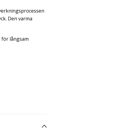
illverkningsprocessen
ryck. Den varma
g för långsam