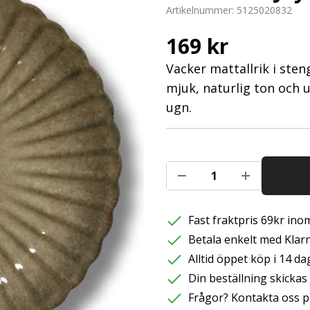
Artikelnummer:
5125020832
169 kr
Vacker mattallrik i sten
mjuk, naturlig ton och 
ugn.
Fast fraktpris 69kr inom
Betala enkelt med Klarna
Alltid öppet köp i 14 da
Din beställning skicka
Frågor? Kontakta oss p