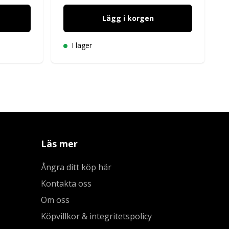
Lägg i korgen
I lager
Läs mer
Ångra ditt köp här
Kontakta oss
Om oss
Köpvillkor & integritetspolicy