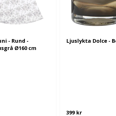
ni - Rund -
Ljuslykta Dolce - 
jusgrå Ø160 cm
r
399 kr