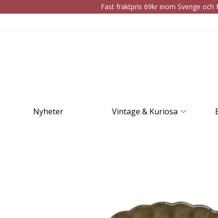
Fast fraktpris 69kr inom Sverige och f
Nyheter
Vintage & Kuriosa