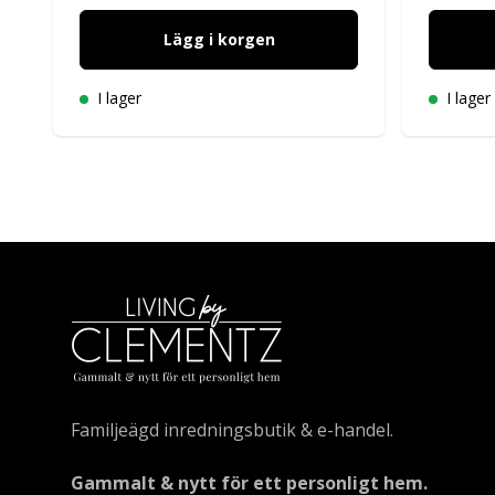
Lägg i korgen
I lager
I lager
Familjeägd inredningsbutik & e-handel.
Gammalt & nytt för ett personligt hem.