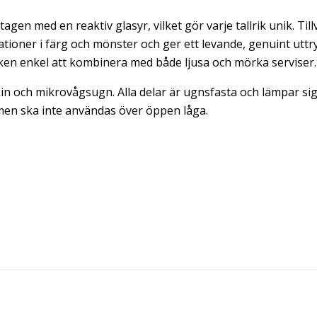
tagen med en reaktiv glasyr, vilket gör varje tallrik unik. T
ationer i färg och mönster och ger ett levande, genuint utt
iken enkel att kombinera med både ljusa och mörka serviser.
kin och mikrovågsugn. Alla delar är ugnsfasta och lämpar si
en ska inte användas över öppen låga.