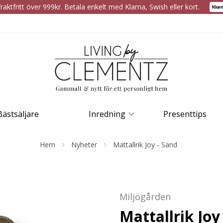
raktfritt över 999kr. Betala enkelt med Klarna, Swish eller kort.
Bästsäljare
Inredning
Presenttips
Hem
Nyheter
Mattallrik Joy - Sand
Miljögården
Mattallrik Joy