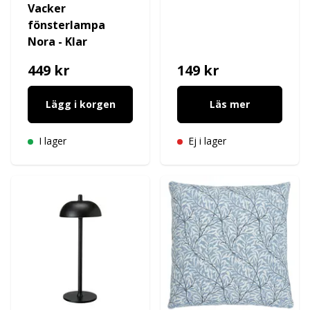
Vacker
fönsterlampa
Nora - Klar
449 kr
149 kr
Lägg i korgen
Läs mer
I lager
Ej i lager