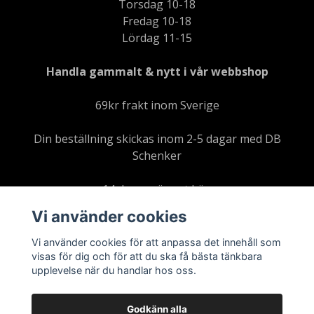
Torsdag 10-18
Fredag 10-18
Lördag 11-15
Handla gammalt & nytt i vår webbshop
69kr frakt inom Sverige
Din beställning skickas inom 2-5 dagar med DB
Schenker
14 dagars öppet köp
Vi använder cookies
Vi använder cookies för att anpassa det innehåll som
visas för dig och för att du ska få bästa tänkbara
upplevelse när du handlar hos oss.
Läs mer
Ångra ditt köp här
Godkänn alla