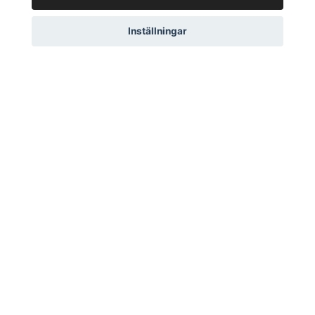
Kontakta oss
Inställningar
Om oss
Köpvillkor & integritetspolicy
Kundklubb
Presentkort
© 2026 Living by Clementz