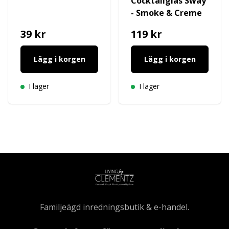
Cocktailglas Sway
- Smoke & Creme
39 kr
119 kr
Lägg i korgen
Lägg i korgen
I lager
I lager
Familjeägd inredningsbutik & e-handel.