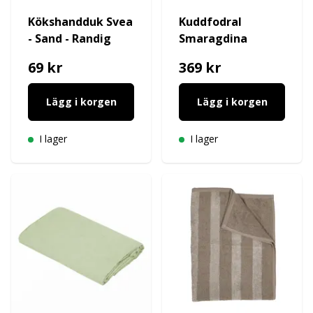
Kökshandduk Svea
Kuddfodral
- Sand - Randig
Smaragdina
69 kr
369 kr
Lägg i korgen
Lägg i korgen
I lager
I lager