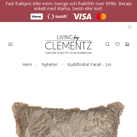
Fast fraktpris 69kr inom Sverige och fraktfritt över 999kr. Betala
enkelt med Klarna, Swish eller kort.
Hem
Nyheter
Kuddfodral Farah - Lin