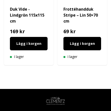
Duk Vide -
Frottéhandduk
Lindgrön 115x115
Stripe – Lin 50×70
cm
cm
169 kr
69 kr
Lägg i korgen
Lägg i korgen
I lager
I lager