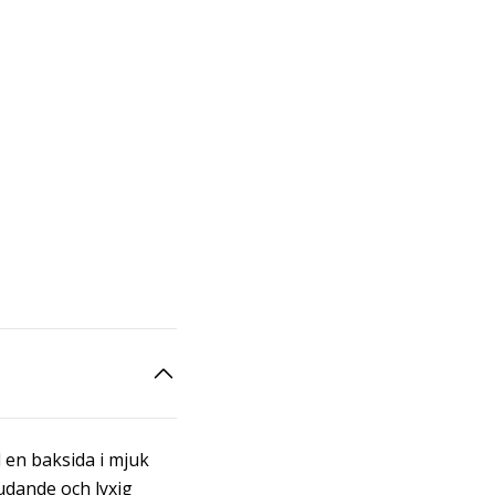
d en baksida i mjuk
udande och lyxig