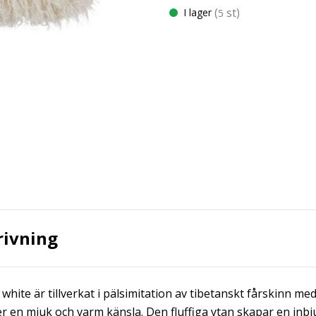
(
st)
I lager
5
rivning
 white är tillverkat i pälsimitation av tibetanskt fårskinn me
r en mjuk och varm känsla. Den fluffiga ytan skapar en inbj