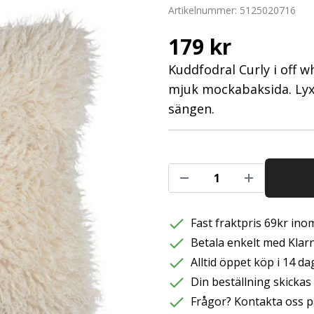
Artikelnummer:
5125020716
179 kr
Kuddfodral Curly i off 
mjuk mockabaksida. Lyxi
sängen.
Fast fraktpris 69kr inom
Betala enkelt med Klarna
Alltid öppet köp i 14 da
Din beställning skicka
Frågor? Kontakta oss p