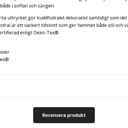
både i soffan och sängen.
nta uttrycket gör kuddfodralet dekorativt samtidigt som det
dral är ett vackert tillskott som ger hemmet både stil och vä
ertifierad enligt Oeko-Tex®.
ster
Tex®
Recensera produkt