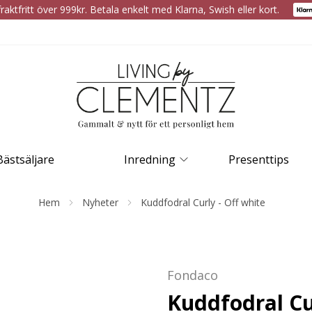
raktfritt över 999kr. Betala enkelt med Klarna, Swish eller kort.
Bästsäljare
Inredning
Presenttips
Hem
Nyheter
Kuddfodral Curly - Off white
Fondaco
Kuddfodral Cu