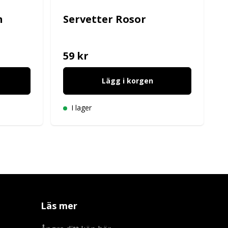
n
Servetter Rosor
59 kr
Lägg i korgen
I lager
Läs mer