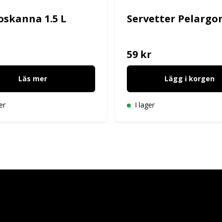
skanna 1.5 L
Servetter Pelargo
r
59 kr
Läs mer
Lägg i korgen
er
I lager