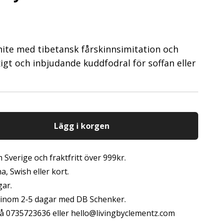
white med tibetansk fårskinnsimitation och
gt och inbjudande kuddfodral för soffan eller
Lägg i korgen
 Sverige och fraktfritt över 999kr.
, Swish eller kort.
gar.
s inom 2-5 dagar med DB Schenker.
å 0735723636 eller
hello@livingbyclementz.com