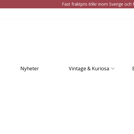
Fast fraktpris 69kr inom Sverige och f
Nyheter
Vintage & Kuriosa