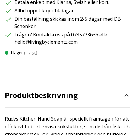
Betala enkelt med Klarna, Swish eller kort.
Alltid öppet köp i 14 dagar.
Din beställning skickas inom 2-5 dagar med DB
Schenker.
Frågor? Kontakta oss på 0735723636 eller
hello@livingbyclementz.com
(
st)
I lager
17
Produktbeskrivning
Rudys Kitchen Hand Soap är speciellt framtagen för att
effektivt ta bort envisa kökslukter, som de från fisk och
grönsaker (t.ex. lök, vitlök, schalottenlök och purjolök).