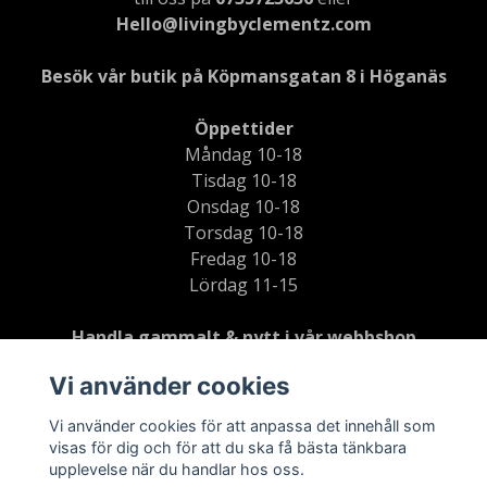
Hello@livingbyclementz.com
Besök vår butik på Köpmansgatan 8 i Höganäs
Öppettider
Måndag 10-18
Tisdag 10-18
Onsdag 10-18
Torsdag 10-18
Fredag 10-18
Lördag 11-15
Handla gammalt & nytt i vår webbshop
Vi använder cookies
69kr frakt inom Sverige
Vi använder cookies för att anpassa det innehåll som
Din beställning skickas inom 2-5 dagar med DB
visas för dig och för att du ska få bästa tänkbara
Schenker
upplevelse när du handlar hos oss.