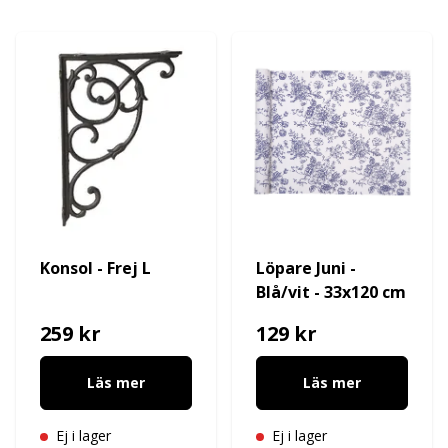
Konsol - Frej L
Löpare Juni -
Blå/vit - 33x120 cm
259 kr
129 kr
Läs mer
Läs mer
Ej i lager
Ej i lager