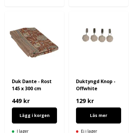
Duk Dante - Rost
Duktyngd Knop -
145 x 300 cm
Offwhite
449 kr
129 kr
Lägg i korgen
Läs mer
I lager
Ej i lager