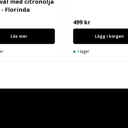
vål med citronolja
 - Florinda
r
499 kr
Läs mer
Lägg i korgen
er
I lager