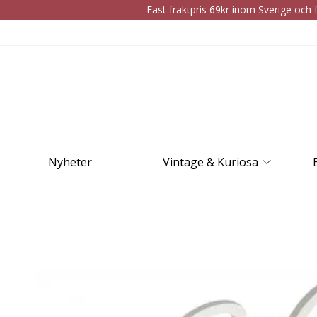
Fast fraktpris 69kr inom Sverige och f
Nyheter
Vintage & Kuriosa