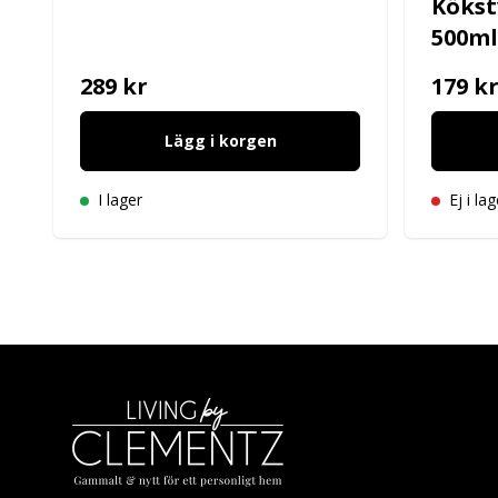
Kökst
500ml
289 kr
179 k
Lägg i korgen
I lager
Ej i lag