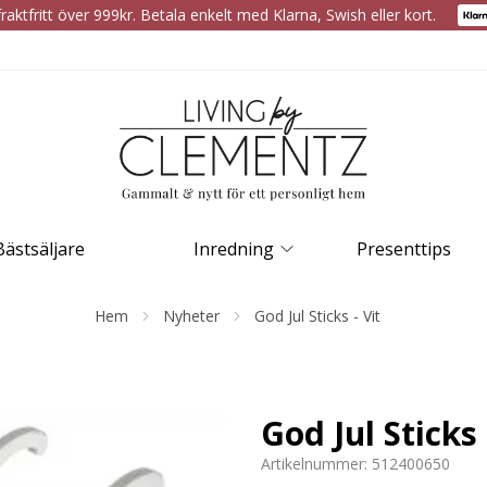
raktfritt över 999kr. Betala enkelt med Klarna, Swish eller kort.
Bästsäljare
Inredning
Presenttips
Hem
Nyheter
God Jul Sticks - Vit
God Jul Sticks 
Artikelnummer:
512400650