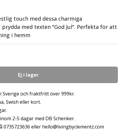
estlig touch med dessa charmiga
, prydda med texten "God Jul". Perfekta för att
ning i hemm
Ej i lager
 Sverige och fraktfritt över 999kr.
, Swish eller kort.
gar.
s inom 2-5 dagar med DB Schenker.
å 0735723636 eller
hello@livingbyclementz.com