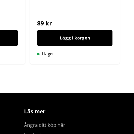
89 kr
Lägg i korgen
I lager
Läs mer
Ångra ditt köp här