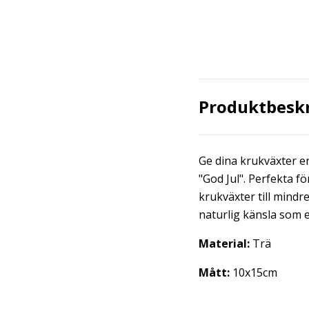
Produktbesk
Ge dina krukväxter e
"God Jul". Perfekta fö
krukväxter till mindre
naturlig känsla som e
Material:
Trä
Mått:
10x15cm