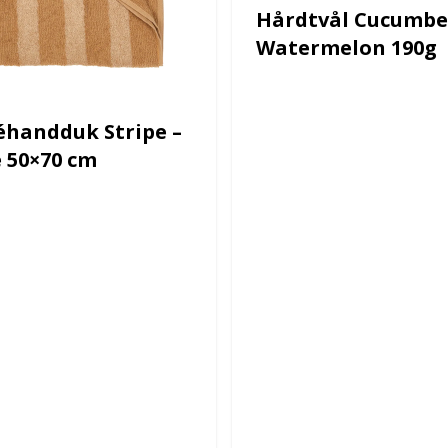
Hårdtvål Cucumbe
Watermelon 190g
éhandduk Stripe –
 50×70 cm