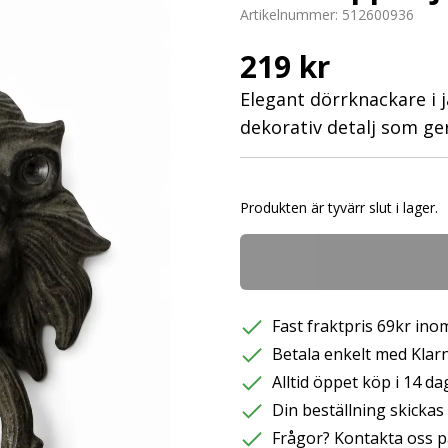
Artikelnummer:
512600936
219 kr
Elegant dörrknackare i 
dekorativ detalj som ge
Produkten är tyvärr slut i lager.
Fast fraktpris 69kr inom
Betala enkelt med Klarna
Alltid öppet köp i 14 da
Din beställning skicka
Frågor? Kontakta oss p