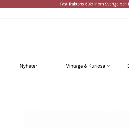
Fast fraktpris 69kr inom Sverige och f
Nyheter
Vintage & Kuriosa