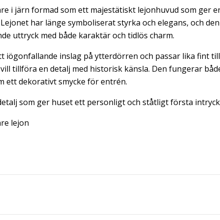
re i järn formad som ett majestätiskt lejonhuvud som ger e
Lejonet har länge symboliserat styrka och elegans, och den
de uttryck med både karaktär och tidlös charm.
 iögonfallande inslag på ytterdörren och passar lika fint till
ll tillföra en detalj med historisk känsla. Den fungerar bå
 ett dekorativt smycke för entrén.
detalj som ger huset ett personligt och ståtligt första intryck
re lejon