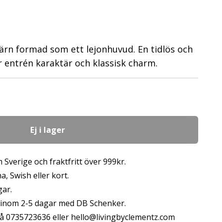
järn formad som ett lejonhuvud. En tidlös och
r entrén karaktär och klassisk charm.
Ej i lager
 Sverige och fraktfritt över 999kr.
, Swish eller kort.
gar.
s inom 2-5 dagar med DB Schenker.
å 0735723636 eller
hello@livingbyclementz.com