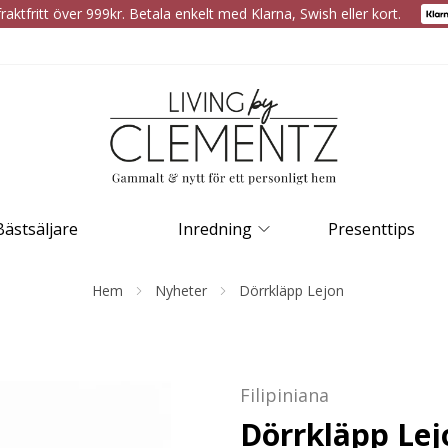
raktfritt över 999kr. Betala enkelt med Klarna, Swish eller kort.
Bästsäljare
Inredning
Presenttips
Hem
Nyheter
Dörrkläpp Lejon
Filipiniana
Dörrkläpp Lej