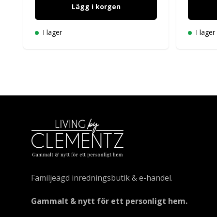
Lägg i korgen
I lager
I lager
Familjeägd inredningsbutik & e-handel.
Gammalt & nytt för ett personligt hem.