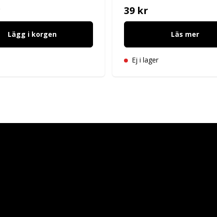
r
39 kr
Lägg i korgen
Läs mer
Ej i lager