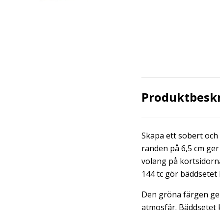
Produktbesk
Skapa ett sobert och
randen på 6,5 cm ger
volang på kortsidorna
144 tc gör bäddsetet
Den gröna färgen ger
atmosfär. Bäddsetet k