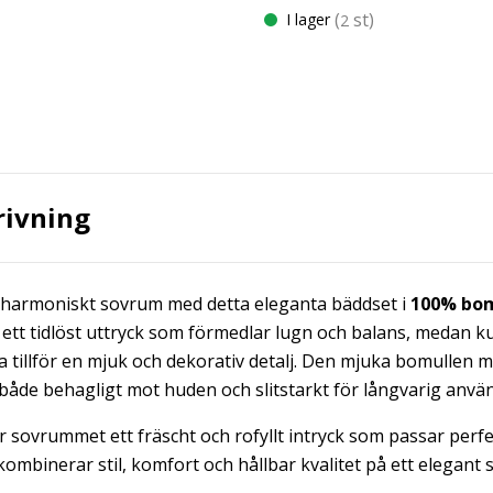
(
st)
I lager
2
rivning
 harmoniskt sovrum med detta eleganta bäddset i
100% bom
 ett tidlöst uttryck som förmedlar lugn och balans, medan k
 tillför en mjuk och dekorativ detalj. Den mjuka bomullen 
 både behagligt mot huden och slitstarkt för långvarig anvä
 sovrummet ett fräscht och rofyllt intryck som passar perf
ombinerar stil, komfort och hållbar kvalitet på ett elegant s