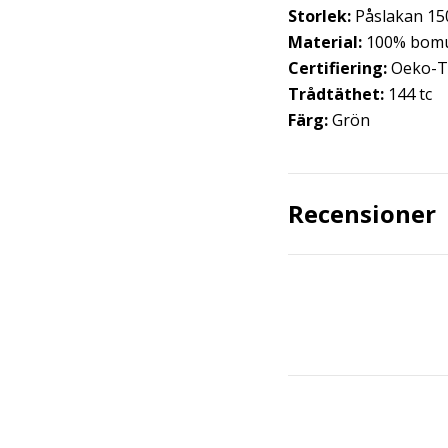
Storlek:
Påslakan 150
Material:
100% bomu
Certifiering:
Oeko-T
Trådtäthet:
144 tc
Färg:
Grön
Recensioner