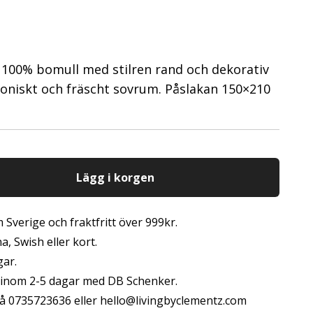
 100% bomull med stilren rand och dekorativ
oniskt och fräscht sovrum. Påslakan 150×210
Lägg i korgen
 Sverige och fraktfritt över 999kr.
, Swish eller kort.
gar.
s inom 2-5 dagar med DB Schenker.
å 0735723636 eller
hello@livingbyclementz.com