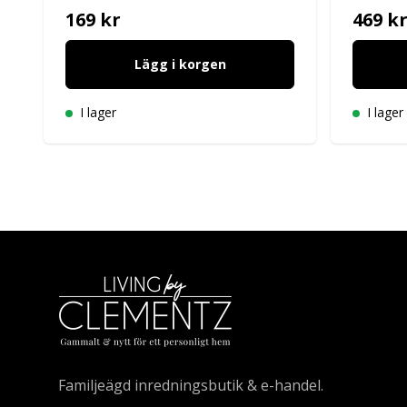
169 kr
469 k
Lägg i korgen
I lager
I lager
Familjeägd inredningsbutik & e-handel.