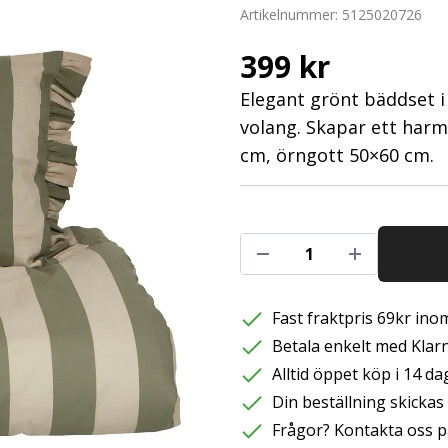
Artikelnummer:
5125020726
399 kr
Elegant grönt bäddset i
volang. Skapar ett harm
cm, örngott 50×60 cm.
Fast fraktpris 69kr inom
Betala enkelt med Klarna
Alltid öppet köp i 14 da
Din beställning skicka
Frågor? Kontakta oss p