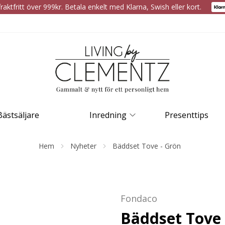
raktfritt över 999kr. Betala enkelt med Klarna, Swish eller kort.
Bästsäljare
Inredning
Presenttips
Hem
Nyheter
Bäddset Tove - Grön
Fondaco
Bäddset Tove 