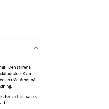
ull
. Den stilrena
uddfodralets 8 cm
med en trådtäthet på
ndning.
ekt för en harmonisk
ätt.