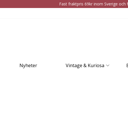
Fast fraktpris 69kr inom Sverige och f
Nyheter
Vintage & Kuriosa