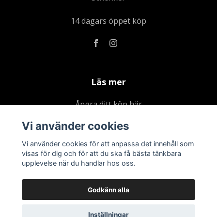
14 dagars öppet köp
Läs mer
Ångra ditt köp här
Kontakta oss
Vi använder cookies
Om oss
Vi använder cookies för att anpassa det innehåll som
Köpvillkor & integritetspolicy
visas för dig och för att du ska få bästa tänkbara
upplevelse när du handlar hos oss.
Kundklubb
Presentkort
Godkänn alla
Inställningar