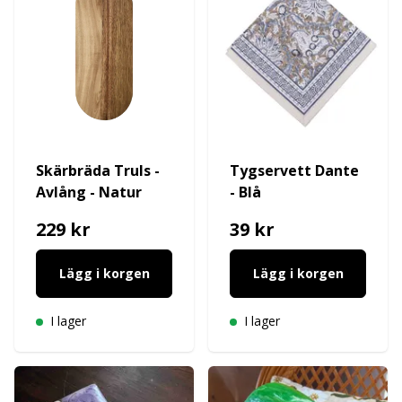
Skärbräda Truls -
Tygservett Dante
Avlång - Natur
- Blå
229 kr
39 kr
Lägg i korgen
Lägg i korgen
I lager
I lager