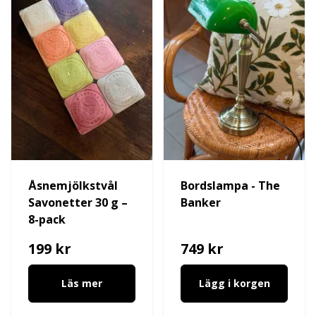
Åsnemjölkstvål
Bordslampa - The
Savonetter 30 g –
Banker
8-pack
199 kr
749 kr
Läs mer
Lägg i korgen