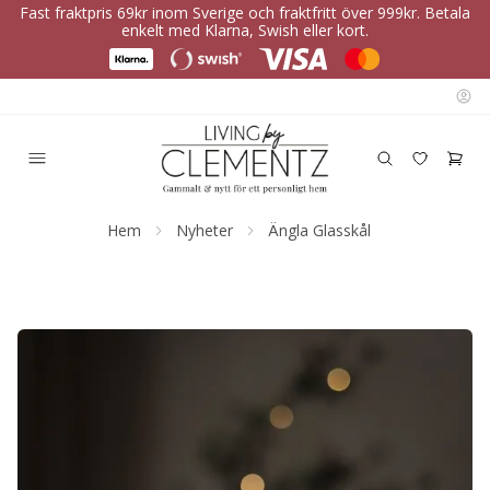
Fast fraktpris 69kr inom Sverige och fraktfritt över 999kr. Betala
enkelt med Klarna, Swish eller kort.
Hem
Nyheter
Ängla Glasskål