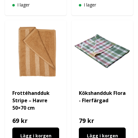
I lager
I lager
Frottéhandduk
Kökshandduk Flora
Stripe – Havre
- Flerfärgad
50×70 cm
69 kr
79 kr
Lägg i korgen
Lägg i korgen