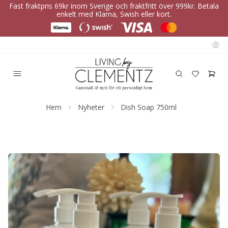
Fast fraktpris 69kr inom Sverige och fraktfritt över 999kr. Betala
enkelt med Klarna, Swish eller kort.
Hem
Nyheter
Dish Soap 750ml