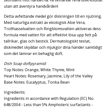
skonsamt mot händerna. Få skinande rena diskresultat
utan att äventyra handvården!
Detta avfettande medel gör diskningen till en njutning.
Med naturliga extrakt av ekologisk Aloe Vera,
Trollhasselvatten och Ringblomsvatten aktiveras dess
formula med vatten för att effektivt lösa upp fett på
tallrikar, glas och bestick. Dermatologiskt testat,
diskmedlet skyddar och mjukgör dina händer samtidigt
som det lämnar en behaglig doft.
Dish Soap doftpyramid:
Top Notes: Orange, White Thyme, Mint
Heart Notes: Rosemary, Jasmine, Lily of the Valley
Base Notes: Eucalyptus, Tonka Bean
Ingredients:
Ingredients in accordance with Regulation (EC) No.
648/2004 - Less than 5% Amphoteric surfactants -