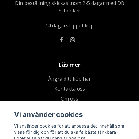
Din beställning skickas inom 2-5 dagar med DB
Schenker
14 dagars öppet köp
Läs mer
Ångra ditt köp här
Kontakta oss
Om oss
Köpvillkor & integritetspolicy
Vi använder cookies
Kundklubb
Vi använder cookies för att anpassa det innehåll som
Presentkort
visas för dig och för att du ska få bästa tänkbara
upplevelse när du handlar hos oss.